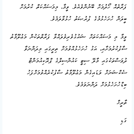
ފަރާތެއް ހޯދުމަށް ބޭނުންވެއެވެ. ވީމާ، މިމަސައްކަތް ކުރުމަށް
ބީލަން ހުށަހެޅުމުގެ ފުރުޞަތު ހުޅުވާލަމެވެ.
ވީމާ މި މަސައްކަތަށް ޝައުގުވެރިވެލައްވާ ފަރާތްތަކުން މަޢުލޫމާތު
ސާފުކުރުމަށާއި، އަގު ހުށަހެޅުއްވުމަށް ތިރީގައި މިދަންނަވާ
ދުވަސްތަކުގައި މާލޭ ސިޓީ ކައުންސިލްގެ ޕްރޮކިއުމަންޓް
ސެކްޝަނަށް ވަޑައިގެން މަޢުލޫމާތު ސާފުކުރެއްވުމަށްފަހު
ބިޑްހުށަހެޅުމަށް ދަންނަވަމެވެ.
ތާރީޚް
ގަޑި