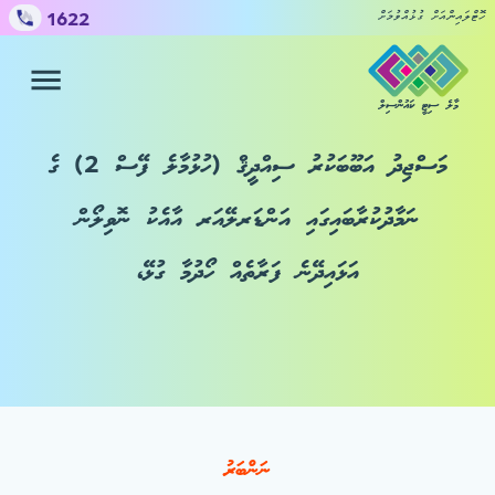
1622
ހޮޓްލައިންއަށް ގުޅުއްވުމަށް
މާލެ ސިޓީ ކައުންސިލް
ހިދުމަތްތައް
ޝަކުވާ ހުށައެޅުމަށް
މަސްޖިދު އަބޫބަކުރު ސިއްދީޤް (ހުޅުމާލެ ފޭސް 2) ގެ
ނަމާދުކުރާބައިގައި އަންޑަރލޭއަރ އާއެކު ނޮވިލޯން
ކައުންސިލް
އަޅައިދޭނެ ފަރާތެއް ހޯދުމާ ގުޅޭ،
މީޑިއާ ސެންޓަރ
ނަންބަރު