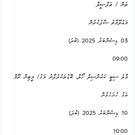
ތަން / ތަފްޞީލް
މަޢުލޫމާތު ސާފުކުރުން
03 ޑިސެންބަރު 2025 (ބުދަ)
09:00
މާލެ ސިޓީ ކައުންސިލް ހޯލް، ބޮޑުތަކުރުފާނު މަގު/ މީޓިން ރޫމް
އަގު ހުށަހެޅުން
10 ޑިސެންބަރު 2025 (ބުދަ)
10:00