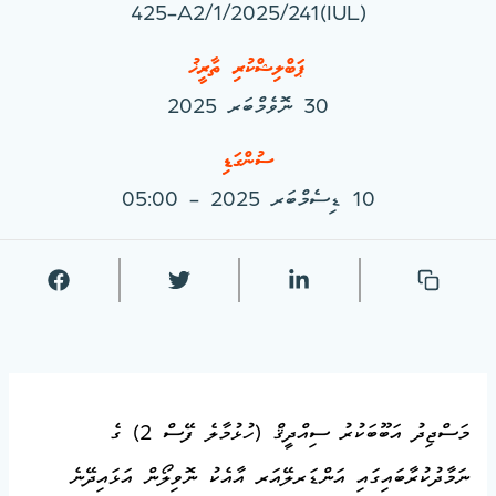
(IUL)425-A2/1/2025/241
ޕަބްލިޝްކުރި ތާރީޚު
30 ނޮވެމްބަރ 2025
ސުންގަޑި
10 ޑިސެމްބަރ 2025 - 05:00
މަސްޖިދު އަބޫބަކުރު ސިއްދީޤް (ހުޅުމާލެ ފޭސް 2) ގެ
ނަމާދުކުރާބައިގައި އަންޑަރލޭއަރ އާއެކު ނޮވިލޯން އަޅައިދޭނެ