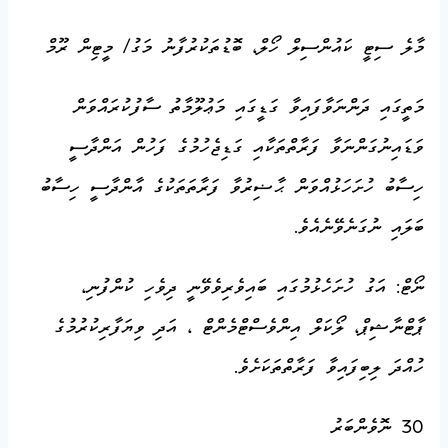
މާލެ ސިޓީ ކައުންސިލް ހޯލް، ބޮޑުތަކުރުފާނު މަގު/ މީޓިން ރޫމް
މަތީގައި ދަންނަވާފައިވާ ގަޑީގައި މަޢުލޫމާތު ސާފުކުރައްވަން
ވަޑައިނުގަންނަވާ ފަރާތްތަކާއި ގަޑިޖެހުމުގެ ފަހުން އަންދާސީ
ހިސާބު ހުށަހަޅުއްވަން ޙާޟިރުވާ ފަރާތަތަކުގެ އާންދާސީ ހިސާބު
ބަލައި ނުގަނެވޭނެއެވެ.
ނޯޓް: އަގު ހުށަހެޅުމުގައި ބައިވެރިވެވޭނީ ދިވެހި ކުންފުނި،
ޕާޓްނާޝިޕް، ލޯކަލް އިންވެސްޓްމެންޓް ، އަދި ވިޔަފާރިކުރުމުގެ
ހުއްދަ ލިބިފައިވާ ފަރާތްތަކަށެވެ.
30 ނޮވެންބަރު