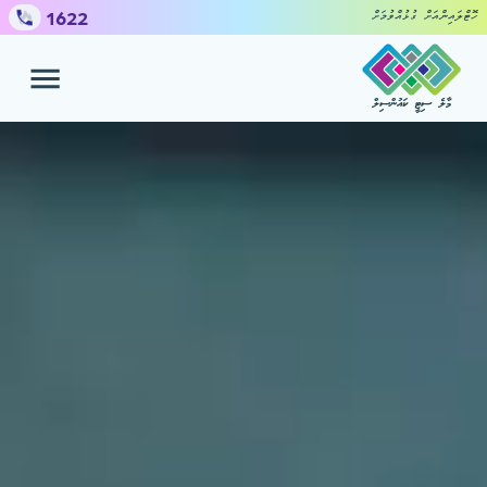
1622
ހޮޓްލައިންއަށް ގުޅުއްވުމަށް
މާލެ ސިޓީ ކައުންސިލް
ހިދުމަތްތައް
ޝަކުވާ ހުށައެޅުމަށް
ކައުންސިލް
މީޑިއާ ސެންޓަރ