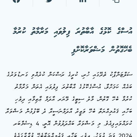
އުސްގެ ކޮޅުގެ އާބާތުރަ ފިލުވައި މަރާމާތު ކުރުމާ
ބެހޭގޮތުން މަޝްވަރާކޮށްފި
ސަލްޓަންޕާކު ތެރޭގައި ހުރި، ކުރީގެ ރަސްކަން ކުރެއްވި ގަނޑުވަރުގެ
ބައެއް ކަމަށްވާ، އުސްގެކޮޅުގެ އާބާތުރަ ފިލުވައި އެތަން މަރާމާތު
ކުރުމާ ބެހޭ ގޮތުން، މާލެ ސިޓީގެ މޭޔަރ އާދަމް ޢާޒިމާއި ދިވެހި
ބަހާއި ޤައުމިއްޔަތާ ބެހޭ ވަޒީރު އާދަމްނަސީރާ ދެ ބޭފުޅުން މަޝްވަރާ
ކުރައްވައިފިއެވެ. މި މަޝްވަރާ ބައްދަލުވުން އޮތީ، 4 ޑިސެމްބަރ
2024 ވަނަ ދުވަހު، ދިވެހި ބަހާއި ޤައުމިއްޔަތާބެހޭ ވުޒާރާގައެވެ.