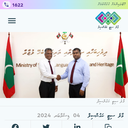
1622
ހޮޓްލައިންއަށް ގުޅުއްވުމަށް
މާލެ ސިޓީ ކައުންސިލް
ހިދުމަތްތައް
ޝަކުވާ ހުށައެޅުމަށް
ކައުންސިލް
މީޑިއާ ސެންޓަރ
މާލެ ސިޓީ ކައުންސިލް
މާލެ ސިޓީ ކައުންސިލް
04 ޑިސެމްބަރ 2024