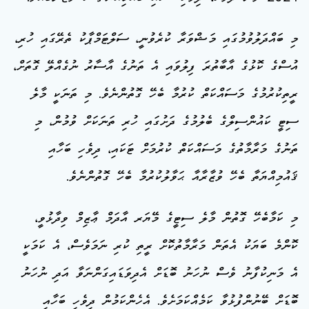
މި ބައްދަލުވުމުގައި މަޝްވަރާ ކުރެވުނީ، ސަލްޓަމްޕާކު ތެރޭގައި ހުރި،
އުސްގެ ކޮޅުގެ އާބާތުރަ ފިލުވައި އެ ތަނުގެ އާސާރު ނުގެއްލޭ ގޮތަށް،
ރީތިކުރުމުގެ މަސައްކަތް ކުރުމާ ބެހޭ ގޮތުންނެވެ. މި ތަނަކީ މާލެ
ސިޓީ ކައުންސިލްގެ ބެލުމުގެ ދަށުގައި ހުރި ތަނަކަށް ވުމުން، މި
ތަނުގެ މަރާމާތުގެ މަސައްކަތް ކުރުމަށް ޓަކައި، ދިވެހި ބަހާއި
ޤައުމިއްޔަތާ ބެހޭ ވުޒާރާއާ ޙަވާލުކުރުމާ ބެހޭ ގޮތުންނެވެ.
މި ކަމާބެހޭ ގޮތުން މާލެ ސިޓީގެ މޭޔަރ އާދަމް ޢާޒިމް ވިދާޅުވީ،
ކޮންމެ ބަޔަކު އެތަން މަރާމާތުކޮށް ރީތި ކުރި ނަމަވެސް، އެ ކަމަކީ
އެ މަނިކުފާނު ވެސް ނުހަނު ބޮޑަށް އެދިވަޑައިގަންނަވާ އަދި ނުހަނު
ބޮޑަށް ބޭނުންފުޅުވާ ކަމެއްކަމަށެވެ. އެހެންކަމުން ދިވެހި ބަހާއި