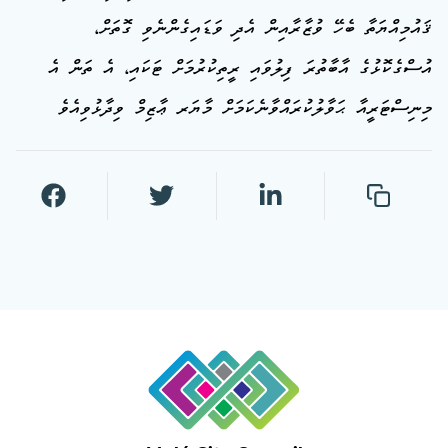
ޤައުމިއްޔަތާ ބެހޭ ވުޒާރާއިން އެދި ވަޑައިގެންނެވި ގޮތަށް،
އުސްގެކޮޅުގެ އާބާތުރަ ފިލުވައި ރީތިކުރުމަށް ޓަކައި، އެ ތަން އެ
މިނިސްޓަރީއާ ޙަވާލުކުރައްވާނެކަމަށް މާޔަރ ޢާޒިމް ވިދާޅުވިއެވެ