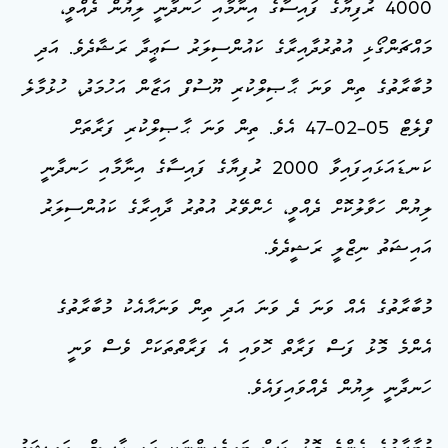
4000 ރުފިޔާގެ ފައިސާގެ އިނާމާއި ހަނދާނީ ލިޔުން ދެއްވީ،
މައްޗަންގޯޅި އުތުރުދާއިރާގެ ކައުންސިލަރު ސަޢީދާ ރަޝާދެވެ. އަދި
މުބާރާތުގެ ތިން ވަނަ ޙާޞިލްކުރި ޔޫސުފް އަޒާން އަހުމަދު، ހުޅުމާލެ
ފްލެޓް 05-02-47 އެވެ. ތިން ވަނަ ޙާޞިލްކުރި ފަރާތަށް
ކަނޑައަޅައިފައިވާ 2000 ރުފިޔާގެ ފައިސާގެ އިނާމާއި ހަނދާނީ
ލިޔުން ހަވާލުކޮށް ދެއްވީ، ހެންވޭރު އުތުރު ދާއިރާގެ ކައުންސިލަރު
އައިޝަތު ނިޒްލީ ރަޝީދެވެ.
މުބާރާތުގެ އެއް ވަނަ ދެ ވަނަ އަދި ތިން ވަނައާއެކު މުބާރާތުގެ
އެންމެ މޮޅު ފަސް ފަރާތް ހޮވައި އެ ފަރާތްތަކަށް ވެސް ވަނީ
ހަނދާނީ ލިޔުން ދެއްވައިފައެވެ.