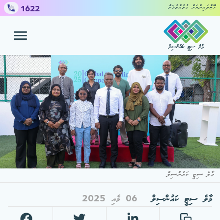
1622
ހޮޓްލައިންއަށް ގުޅުއްވުމަށް
މާލެ ސިޓީ ކައުންސިލް
ހިދުމަތްތައް
ޝަކުވާ ހުށައެޅުމަށް
ކައުންސިލް
މީޑިއާ ސެންޓަރ
މާލެ ސިޓީ ކައުންސިލް
މާލެ ސިޓީ ކައުންސިލް
06 މެއި 2025