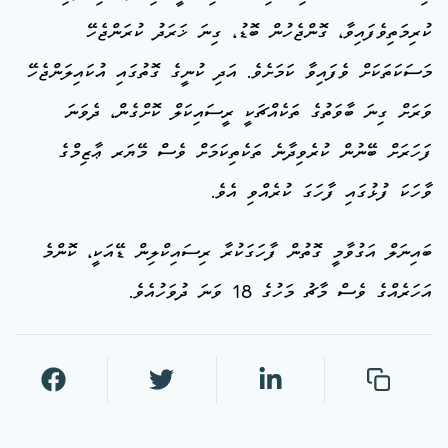
ކުރިމަތިވެފައިވާ، ގޮންޖެހުން ބޮޑު، ގިނަ ޚަރަދު ކުރަންޖެހޭ
މަސަކަތަކަށް ވެފައިވާ ކަމަށެވެ. އަދި ކުނީގެ ގޮތުގައި އުކައިލަންޖެހޭ
ވަރަށް ގިނަ ބާވަތުގެ ތަކެއްޗަކީ ރީސައިކަލް ކޮށްގެން، ދެވަނަ
ފަހަރަށް ބޭނުން ކުރެވިދާނެ ތަކެތިކަމަށް ވެސް މޭޔަރ ޢާޒިމްގެ
ވާހަކަ ފުޅުގައި ފާހަގަ ކުރެއްވި އެވެ.
ބައިނަލް އަގުވާމީ ގޮތުން ފާހަގަކުރާ ރިސައިކްލިން ޑޭއަކީ، ކޮންމެ
އަހަރެއްގެ ވެސް މާޗު މަހުގެ 18 ވަނަ ދުވަހުއެވެ.