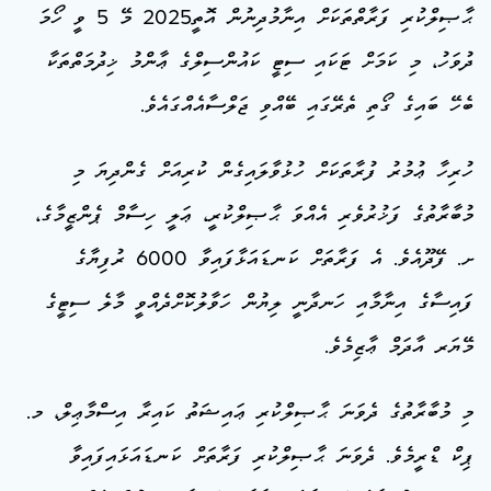
ޙާޞިލްކުރި ފަރާތްތަކަށް އިނާމުދިނުން އޮތީ2025 މޭ 5 ވީ ހޯމަ
ދުވަހު، މި ކަމަށް ޓަކައި ސިޓީ ކައުންސިލްގެ ޢާންމު ޚިދުމަތްތަކާ
ބެހޭ ބައިގެ ގޯތި ތެރޭގައި ބޭއްވި ޖަލްސާއެއްގައެވެ.
ހުރިހާ ޢުމުރު ފުރާތަކަށް ހުޅުވާލައިގެން ކުރިއަށް ގެންދިޔަ މި
މުބާރާތުގެ ފަޚުރުވެރި އެއްވަ ޙާޞިލްކުރީ، ޢަލީ ހިސާމް ޕެންޒީމާގެ،
ށ. ފޭދޫއެވެ. އެ ފަރާތަށް ކަނޑައަޅާފައިވާ 6000 ރުފިޔާގެ
ފައިސާގެ އިނާމާއި ހަނދާނީ ލިޔުން ހަވާލުކޮށްދެއްވީ މާލެ ސިޓީގެ
މޭޔަރ އާދަމް ޢާޒިމެވެ.
މި މުބާރާތުގެ ދެވަނަ ޙާޞިލްކުރި ޢައިޝަތު ކައިރާ އިސްމާޢިލް، މ.
ޕިކް ޑްރީމެވެ. ދެވަނަ ޙާޞިލްކުރި ފަރާތަށް ކަނޑައަޅައިފައިވާ