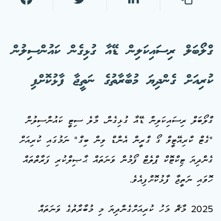
ގްލޯބަލް ރިސައިކަލިން ޑޭއާ ގުޅިގެން ކައުންސިލުން
ކުރިއަށް ގެންދިޔަ މުބާރާތުގެ ނަތީޖާ ފާޅުކޮށްފި
ގްލޯބަލް ރިސައިކަލިން ޑޭއާ ގުޅިގެން، މާލެ ސިޓީ ކައުންސިލުން
"ގެޓް ކްރިއޭޓީވް ގޯ ގްރީން އެންޑް ވިން ބިގް" ނަމުގައި ކުރިއަށް
ގެންދިޔަ ޓިކްޓޮކް ޕްލެޓް ފޯމުން ވަނަތައް ޙާޞިލްކުރި ފަރާތްތައް
ހޮވައި ނަތީޖާ ފާޅުކޮށްފިއެވެ.
2025 މާޗް މަހު ކުރިއަށްގެންދިޔަ މި މުބާރާތުގެ ވަނަތައް