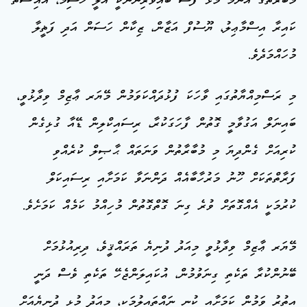
މުބާރާތުގެ އެންމެ މޮޅު ފަސް ބައިވެރިންނަކީ އަލީ ހާސިމް، އައިޝަތު
ކައިރާ އިސްމާޢިލު، ޔޫސުފް އަޒާން، ޒިކާން ހަސަން އަދި ފަޡީލާ
މުހައްމަދެވެ.
މި ރަސްމިއްޔާތުގައި ވާހަކަ ފުޅުދައްކަވަމުން މޭޔަރ ޢާޒިމް ވިދާޅުވީ،
ބައިނަލް އަގުވާމީ ގޮތުން ފާހަގަކުރާ، ރިސައިކްލިން ޑޭއާ ގުޅިގެން
ކުރިއަށް ގެންދިޔަ މި މުބާރާތުން ވަނަތައް ޙާޞިލް ކުރެއްވި
ފަރާތްތަކަށް ހޫނު މަރުހާބާއެއް ދަންނަވާ ކަމަށާއި ރިސައިކަލް
ކުރުމަކީ އެއްގޮތަށް ވުރެ ގިނަ ގޮތްގޮތުން މުހިއްމު ކަމެއް ކަމަށެވެ.
މޭޔަރ ޢާޒިމް ވިދާޅުވީ މިއަދު ދުނިޔެ ތަރައްޤީވެ، ދިރިއުޅުމަށް
ބޭނުންކުރާ ތަކެތި ގިނަވުމުން، އުކައިލަންޖެހޭ ތަކެތި ވެސް ދަނީ
އިތުރު ވަމުން ކަމަށާއި ކުނި ނައްތައިލުމަކީ، މިއަދު މުޅި ދުނިޔެއަށް