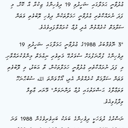
ޢުދުވާނީ ޙަމަލާގައި ޝަހީދުވި 19 ދިވެހިންގެ ޒިކުރާ އާ ކޮށް، މި
ފަދަ ނުރައްކާތެރި ޢުދުވާނީ ހަމަލާތަކުން ދިވެހި ލޮބުވެތި ވަޠަން
ސަލާމަތް ކުރެއްވުން އެދި ދުޢާ ކުރައްވާފައިވެއެވެ.
"3 ނޮވެމްބަރު 1988ގެ ޢުދުވާނީ ޙަމަލާގައި ޝަހީދުވި 19
ދިވެހިންގެ ފުރާނަފުޅަށް ސުވަރުގޭ މަތިވެރި ނިޢުމަތް މިންވުކުރައްވާށި.
މި ފަދަ ނުރައްކާތެރި ޢުދުވާނީ ހަމަލާތަކުން، ތާ އަބަދު، މި ލޮބުވެތި
ވަޠަން ސަލާމަތް ކުރެއްވުން އެދި، އޯގާވަންތަ الله ސުބުޙާނަހޫ
ވަތަޢާލާގެ ޙަޟްރަތުގައި ދުޢާ ދަންނަވަން" މޭޔަރ ޢާޒިމް
ވިދާޅުވިއެވެ.
ނަސްރުގެ ދުވަހަކީ ދިވެހިންގެ ބަޔަކު ބައިވެރިވެގެން 1988 ވަނަ