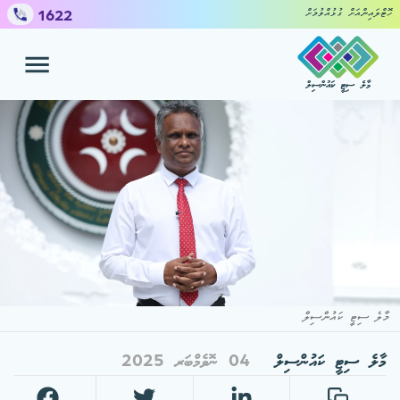
1622
ހޮޓްލައިންއަށް ގުޅުއްވުމަށް
މާލެ ސިޓީ ކައުންސިލް
ހިދުމަތްތައް
ޝަކުވާ ހުށައެޅުމަށް
ކައުންސިލް
މީޑިއާ ސެންޓަރ
މާލެ ސިޓީ ކައުންސިލް
މާލެ ސިޓީ ކައުންސިލް
04 ނޮވެމްބަރ 2025