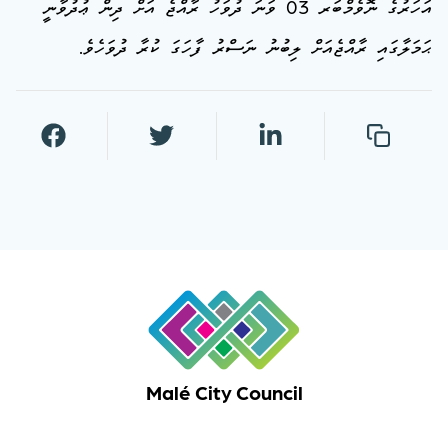
އަހަރުގެ ނޮވެމްބަރ 03 ވަނަ ދުވަހު ރާއްޖެ އަށް ދިން ޢުދުވާނީ
ޙަމަލާގައި ރާއްޖެއަށް ލިބުނު ނަސްރު ފާހަގަ ކުރާ ދުވަހެވެ.
Malé City Council