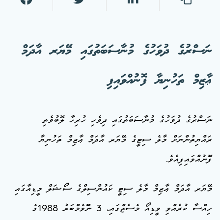
ނަސްރުގެ ދުވަހުގެ މުނާސަބަތުގައި މޭޔަރ އާދަމް
ޢާޒިމް ތަހުނިޔާ ފޮނުއްވައިފި
ނަސްރުގެ ދުވަހުގެ މުނާސަބަތުގައި ދިވެހި ހުރިހާ ލޮބުވެތި
ރައްޔިތުންނަށް މާލެ ސިޓީގެ މޭޔަރ އާދަމް ޢާޒިމް ތަހުނިޔާ
ފޮނުއްވައިފިއެވެ.
މޭޔަރ އާދަމް ޢާޒިމް މާލެ ސިޓީ ކައުންސިލްގެ ސޯޝަލް މީޑިއާގައި
ހިއްސާ ކުރެއްވި ވީޑިއޯ މެސެޖްގައި، 3 ނޮވެމްބަރު 1988ގެ