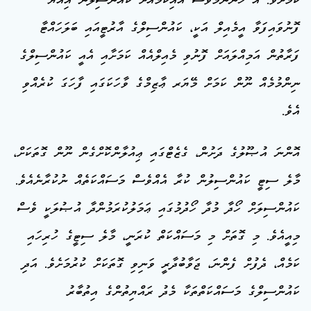
ކަމަށެވެ. އެ ހެންނަމަވެސް އައިކޮމްއަށް ކައުންސިލުން އިއްޔެ
ފޮނުވައިފަވާ އީމެއިލް އަކީ، ކައުންސިލްގެ އާރުޓީއައި ބަލަހައްޓާ
ފަރާތުން އަމިއްލައަށް ފޮނުވި މެއިލްއެއް ކަމަށާއި އެއީ ކައުންސިލްގެ
ނިންމުމެއް ނޫން ކަމަށް މޭޔަރ ޢާޒިމްގެ ވާހަކަގައި ފާހަގަ ކުރެއްވި
އެވެ.
އޮންނަ އުޞޫލުގެ ދަށުން، ގެޒެޓްގައި ޢިއުލާންކޮށްގެން ނޫން ގޮތަކަށް،
މާލެ ސިޓީ ކައުންސިލުން ކުރާ އެއްވެސް މަސައްކަތެއް ނުކުރާނެއެވެ.
ކައުންސިލަށް ހޯދާ މުދާ ހޯދުމުގައި ޢަމަލުކުރަމުންދާ އުޞުލަކީ ވެސް
މިއީއެވެ. މި ގޮތަށް މި މަސައްކަތް ކުރަނީ، މާލެ ސިޓީގެ ހުރިހައި
ކަމެއް، ދެފުށް ފެންނަ، ޖަވާބުދާރީ ވަނިވި ގޮތަކަށް ކުރުމަށެވެ. އަދި
ކައުންސިލްގެ މަސައްކަތްތަކާ މެދު ރައްޔިތުންގެ އިތުބާރު