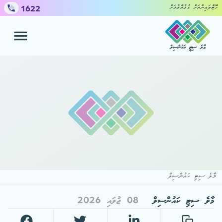
1622
ހޮޓްލައިންއަށް ގުޅުއްވުމަށް
މާލެ ސިޓީ ކައުންސިލް
ހިދުމަތްތައް
ޝަކުވާ ހުށައެޅުމަށް
ކައުންސިލް
މީޑިއާ ސެންޓަރ
މާލެ ސިޓި ކައުންސިލް
މާލެ ސިޓި ކައުންސިލް
08 ޖުލައި 2026