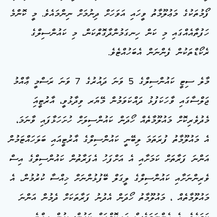
ފޯމުތަކުގެ މަޢުލޫމާތު ވީހައި އަވަހަށް ދިނުމަށް ނިންމައެވެ. މީ ކޮންމެ
ހަފުތާއެއްގައި މި ކަން ހިނގަމުންދާގޮތްކަން، މި ކައުންސިލްގެ
ރެކޯޑްތަކުން ފެންނަން އެބަހުއްޓެވެ.
މާލެ ސިޓީ ކައުންސިލްގެ 5 ވަނަ ދައުރުގެ 7 ވަނަ ރަސްމީ ޢާއްމު
ޖަލްސާގައި ވާހަކަފުޅު ދައްކަވަމުން މޭޔަރ ވިދާޅުވީ، އާރުޓީއަި
މެދުވެރިކޮށް މައުލޫމާތެއް ހޯދަން ކައުންސިލަށް ހުށަހަޅާފައި ވާނަމަ،
އެ މައުލޫމާތު ފުރަތަމަ ލިބޭނީ ކައުންސިލްގެ އާރުޓީއައި ބަލަހައްޓަމުން
އަންނަ ފަރާތަށް ކަމަށާއި އެ އަށްފަހު އެފަރާތުން ކައުންސިލްގެ އިސް
ވެރިންނަށާއި ކައުންސިލްގެ ލީގަލް ބޭފުޅުންނަށް ޚިއްސާ ކުރުމުން، އެ
މައުލޫމާތެއް ، މައުލޫމާތު ހޯދަން އެދުނު ފަރާތަކަށް ދެމުން އަންނަ