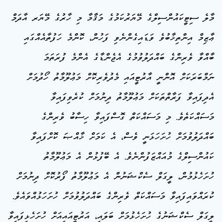
މާލެ ސިޓީކައުންސިލްގެ މޭޔަރުކަމުގެ މަޤާމާ މި ހާރުގެ މޭޔަރ އާދަމް
ޢާޒިމް އިންތިޚާބުވެ ވަޑައިގެންނެވި ފަހުން، ކޮންމެ ހަފުތާއެއްގައި
ބާއްވާ ވެރިންގެ ބައްދަލުވުމުގެ އެޖެންޑާގެ އެންމެ ފުރަތަމަ
ނަމްބަރަކަށް އޮންނީ އާރުޓީއައި މެދުވެރިކޮށް މަޢުލޫމާތު ހޯދުމަށް
އެދިފައިވާ ފަރާތްތަކަށް މަޢުލޫމާތު ދިނުމަށް ކުރެވިފައިވާ
މަސައްކަތެވެ. މި މަސައްކަތް ގޮސްފައިވާ ހިސާބު ވެރިންގެ
ބައްދަލުވުމަށް ހުށަހަޅަނީ ވެސް، އެ ކަމަށް ޚާއްޞަ ކޮށްފައިވާ
ކައުންސިލްގެ މުއައްޒަފުންނެވެ. އެ ބޭފުޅުން އެ މަޢުލޫމާތު
ހުށަހެޅުމުން، ލީގަލް ސެކްޝަނުން އެ މަޢުލޫމާތު ފޯރުކޮށް ދިނުމަށް
ކުރައްވައިފައިވާ މަސައްކަތް ވެރިންގެ ބައްދަލުވުމަށް ހުށަހަޅުއްވައެވެ.
ލީގަލް ސެކްޝަނުގެ ހުށަހެޅުމަށް ބަލައި، އަރުޓީއައިއަށް ހުށަހެޅިފައިވާ