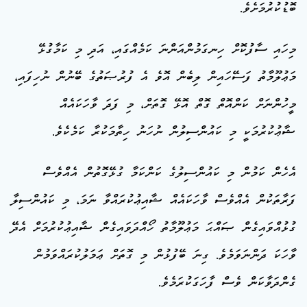
ބޮޑުކުރުމަށެވެ.
މިހައި ސާފުކޮށް ހިނގަމުންއަންނަ ކަމެއްގައި، އަދި މި ކަމާގުޅޭ
މަޢުލޫމާތު ފަސޭހައިން ލިބެން އޮވެ އެ ފުރުޞަތުގެ ބޭނުން ނުހިފައި،
މީހުންނަށް ކަންއޮތް ގޮތް އޮޅޭ ގޮތަށް، މި ފަދަ ވާހަކައެއް
ޝާޢުކުރުމަކީ މި ކައުންސިލުން ނުހަނު ހިތާމަކުރާ ކަމެކެވެ.
އެހެން ކަމުން މި ކައުންސިލުގެ ކަންކަމާ ގުޅޭގޮތުން އެއްވެސް
ފަރާތަކުން އެއްވެސް ވާހަކައެއް ޝާއިޢުކުރައްވާ ނަމަ، މި ކައުންސިލާ
ގުޅުއްވައިގެން ޞައްޙަ މަޢުލޫމާތު ހޯއްދަވައިގެން ޝާއިޢުކުރުމަށް އެދޭ
ވާހަކަ ދަންނަވަމެވެ. ގިނަ ބޭފުޅުން މި ގޮތަށް ޢަމަލުކުރައްވަމުން
ގެންދަވާކަން ވެސް ފާހަގަކުރަމެވެ.