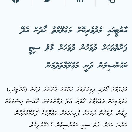
އާރުޓީއައި މެދުވެރިކޮށް މަޢުލޫމާތު ހޯދަން އެދޭ
ފަރާތްތަކަށް ދުވަހުން ދުވަހަށް މާލެ ސިޓީ
ކައުންސިލުން ދަނީ މަޢުލޫމާތުދެމުން
މަޢުލޫމާތު ހޯދައި ލިބިގަތުމުގެ ޙައްޤުގެ ގާނޫނުގެ ދަށުން (އާރުޓީއައި)
މެދުވެރިކޮށް މަޢުލޫމާތު ހޯދަން އެދޭ ފަރާތްތަކަށް، ޚާއްޞަ އިސްކަމެއް
ދީގެން، ދުވަހުން ދުވަހަށް ފުރިހަމައަށް މަޢުލޫމާތު ފޯރުކޮށްދެމުން
އަންނަ ކަމަށް، މާލެ ސިޓީ ކައުންސިލުން ހާމަކޮށްފިއެވެ.